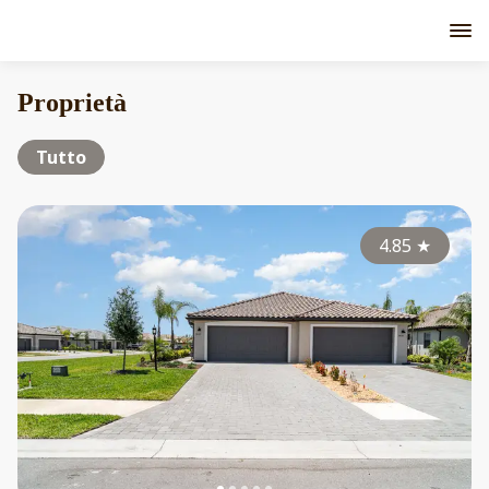
Proprietà
Tutto
4.85
★